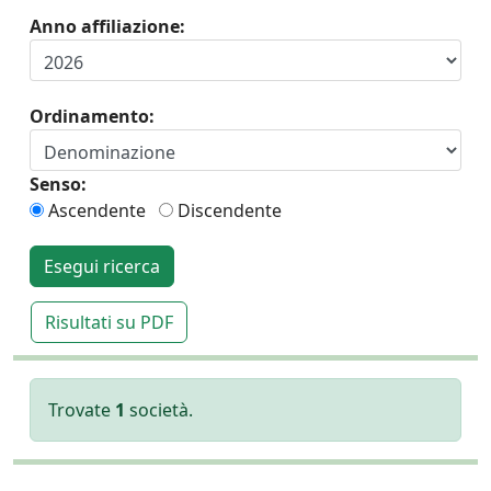
Anno affiliazione:
Ordinamento:
Senso:
Ascendente
Discendente
Esegui ricerca
Risultati su PDF
Trovate
1
società.