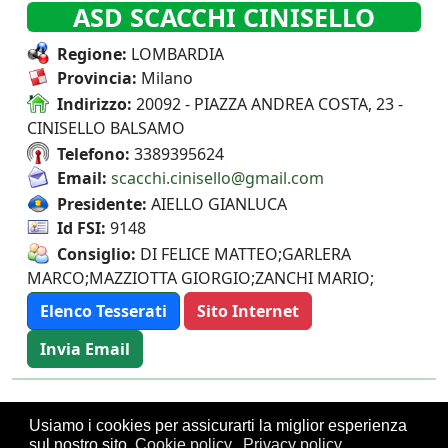
ASD SCACCHI CINISELLO
Regione:
LOMBARDIA
Provincia:
Milano
Indirizzo:
20092 - PIAZZA ANDREA COSTA, 23 -
CINISELLO BALSAMO
Telefono:
3389395624
Email:
scacchi.cinisello@gmail.com
Presidente:
AIELLO GIANLUCA
Id FSI:
9148
Consiglio:
DI FELICE MATTEO;GARLERA
MARCO;MAZZIOTTA GIORGIO;ZANCHI MARIO;
Elenco Tesserati
Sito Internet
Invia Email
Usiamo i cookies per assicurarti la miglior esperienza
sul nostro sito.
Cookie policy
Privacy policy