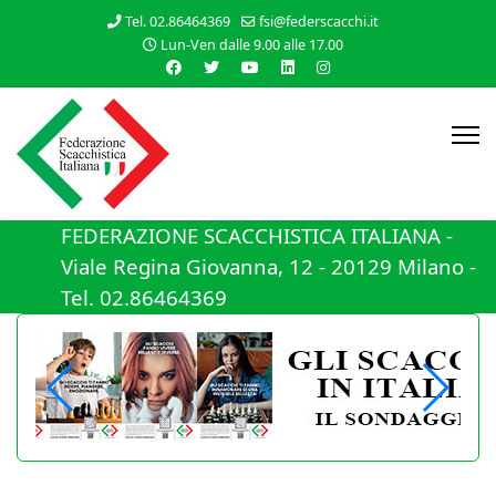
Tel. 02.86464369
fsi@federscacchi.it
Lun-Ven dalle 9.00 alle 17.00
FEDERAZIONE SCACCHISTICA ITALIANA -
Viale Regina Giovanna, 12 - 20129 Milano -
Tel. 02.86464369