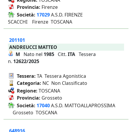
Regione:
TOSCANA
Provincia:
Firenze
Società:
17029
A.S.D. FIRENZE
SCACCHI Firenze TOSCANA
201101
ANDREUCCI MATTEO
M
Nato nel
1985
Citt.
ITA
Tessera
n.
12622/2025
Tessera:
TA Tessera Agonistica
Categoria:
NC Non Classificato
Regione:
TOSCANA
Provincia:
Grosseto
Società:
17040
A.S.D. MATTOALLAPROSSIMA
Grosseto TOSCANA
648916