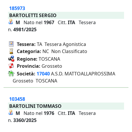
185973
BARTOLETTI SERGIO
M
Nato nel
1967
Citt.
ITA
Tessera
n.
4981/2025
Tessera:
TA Tessera Agonistica
Categoria:
NC Non Classificato
Regione:
TOSCANA
Provincia:
Grosseto
Società:
17040
A.S.D. MATTOALLAPROSSIMA
Grosseto TOSCANA
103458
BARTOLINI TOMMASO
M
Nato nel
1976
Citt.
ITA
Tessera
n.
3360/2025