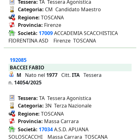
Tessera:
TA Tessera Agonistica
Categoria:
CM Candidato Maestro
Regione:
TOSCANA
Provincia:
Firenze
Società:
17009
ACCADEMIA SCACCHISTICA
FIORENTINA ASD Firenze TOSCANA
192085
BACCEI FABIO
M
Nato nel
1977
Citt.
ITA
Tessera
n.
14054/2025
Tessera:
TA Tessera Agonistica
Categoria:
3N Terza Nazionale
Regione:
TOSCANA
Provincia:
Massa Carrara
Società:
17034
A.S.D. APUANA
SOLOSCACCHI Massa Carrara TOSCANA