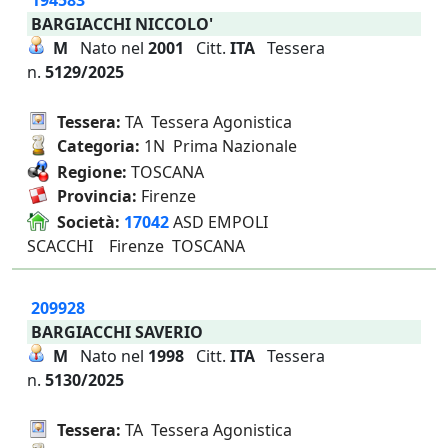
194583
BARGIACCHI NICCOLO'
M
Nato nel
2001
Citt.
ITA
Tessera
n.
5129/2025
Tessera:
TA Tessera Agonistica
Categoria:
1N Prima Nazionale
Regione:
TOSCANA
Provincia:
Firenze
Società:
17042
ASD EMPOLI
SCACCHI Firenze TOSCANA
209928
BARGIACCHI SAVERIO
M
Nato nel
1998
Citt.
ITA
Tessera
n.
5130/2025
Tessera:
TA Tessera Agonistica