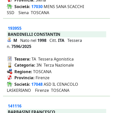
Provincia:
Siena
Società:
17030
MENS SANA SCACCHI
SSD Siena TOSCANA
193955
BANDINELLI CONSTANTIN
M
Nato nel
1998
Citt.
ITA
Tessera
n.
7596/2025
Tessera:
TA Tessera Agonistica
Categoria:
3N Terza Nazionale
Regione:
TOSCANA
Provincia:
Firenze
Società:
17048
ASD IL CENACOLO
LASKERIANO Firenze TOSCANA
141116
BARBASINI FRANCESCO