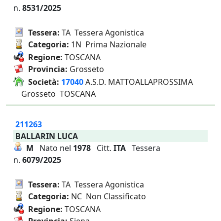
n.
8531/2025
Tessera:
TA Tessera Agonistica
Categoria:
1N Prima Nazionale
Regione:
TOSCANA
Provincia:
Grosseto
Società:
17040
A.S.D. MATTOALLAPROSSIMA
Grosseto TOSCANA
211263
BALLARIN LUCA
M
Nato nel
1978
Citt.
ITA
Tessera
n.
6079/2025
Tessera:
TA Tessera Agonistica
Categoria:
NC Non Classificato
Regione:
TOSCANA