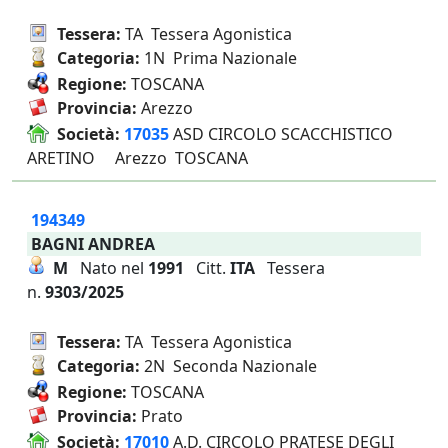
Tessera:
TA Tessera Agonistica
Categoria:
1N Prima Nazionale
Regione:
TOSCANA
Provincia:
Arezzo
Società:
17035
ASD CIRCOLO SCACCHISTICO
ARETINO Arezzo TOSCANA
194349
BAGNI ANDREA
M
Nato nel
1991
Citt.
ITA
Tessera
n.
9303/2025
Tessera:
TA Tessera Agonistica
Categoria:
2N Seconda Nazionale
Regione:
TOSCANA
Provincia:
Prato
Società:
17010
A.D. CIRCOLO PRATESE DEGLI