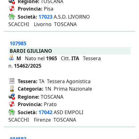
Regione:
TOSCANA
Provincia:
Pisa
Società:
17023
A.S.D. LIVORNO
SCACCHI Livorno TOSCANA
107985
BARDI GIULIANO
M
Nato nel
1965
Citt.
ITA
Tessera
n.
15462/2025
Tessera:
TA Tessera Agonistica
Categoria:
1N Prima Nazionale
Regione:
TOSCANA
Provincia:
Prato
Società:
17042
ASD EMPOLI
SCACCHI Firenze TOSCANA