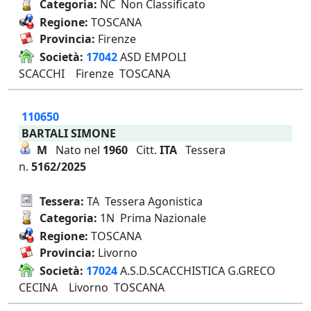
Categoria:
NC Non Classificato
Regione:
TOSCANA
Provincia:
Firenze
Società:
17042
ASD EMPOLI
SCACCHI Firenze TOSCANA
110650
BARTALI SIMONE
M
Nato nel
1960
Citt.
ITA
Tessera
n.
5162/2025
Tessera:
TA Tessera Agonistica
Categoria:
1N Prima Nazionale
Regione:
TOSCANA
Provincia:
Livorno
Società:
17024
A.S.D.SCACCHISTICA G.GRECO
CECINA Livorno TOSCANA