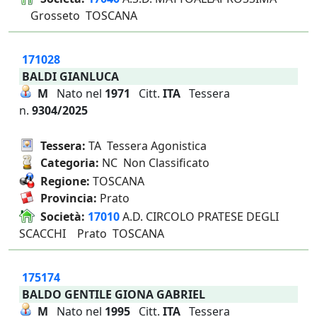
Grosseto TOSCANA
171028
BALDI GIANLUCA
M
Nato nel
1971
Citt.
ITA
Tessera
n.
9304/2025
Tessera:
TA Tessera Agonistica
Categoria:
NC Non Classificato
Regione:
TOSCANA
Provincia:
Prato
Società:
17010
A.D. CIRCOLO PRATESE DEGLI
SCACCHI Prato TOSCANA
175174
BALDO GENTILE GIONA GABRIEL
M
Nato nel
1995
Citt.
ITA
Tessera