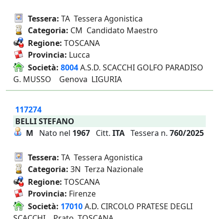
Tessera:
TA Tessera Agonistica
Categoria:
CM Candidato Maestro
Regione:
TOSCANA
Provincia:
Lucca
Società:
8004
A.S.D. SCACCHI GOLFO PARADISO
G. MUSSO Genova LIGURIA
117274
BELLI STEFANO
M
Nato nel
1967
Citt.
ITA
Tessera n.
760/2025
Tessera:
TA Tessera Agonistica
Categoria:
3N Terza Nazionale
Regione:
TOSCANA
Provincia:
Firenze
Società:
17010
A.D. CIRCOLO PRATESE DEGLI
SCACCHI Prato TOSCANA