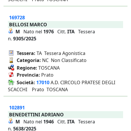
169728
BELLOSI MARCO
M
Nato nel
1976
Citt.
ITA
Tessera
n.
9305/2025
Tessera:
TA Tessera Agonistica
Categoria:
NC Non Classificato
Regione:
TOSCANA
Provincia:
Prato
Società:
17010
A.D. CIRCOLO PRATESE DEGLI
SCACCHI Prato TOSCANA
102891
BENEDETTINI ADRIANO
M
Nato nel
1946
Citt.
ITA
Tessera
n.
5638/2025