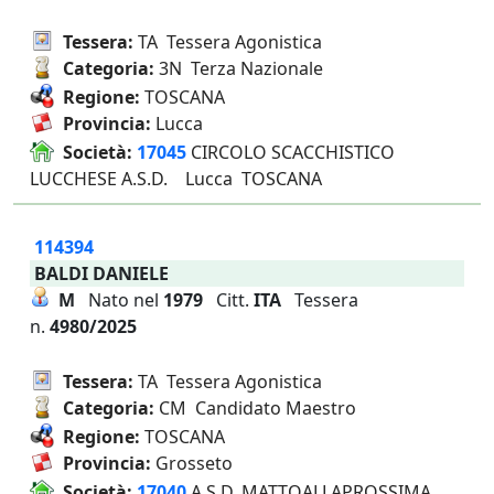
Tessera:
TA Tessera Agonistica
Categoria:
3N Terza Nazionale
Regione:
TOSCANA
Provincia:
Lucca
Società:
17045
CIRCOLO SCACCHISTICO
LUCCHESE A.S.D. Lucca TOSCANA
114394
BALDI DANIELE
M
Nato nel
1979
Citt.
ITA
Tessera
n.
4980/2025
Tessera:
TA Tessera Agonistica
Categoria:
CM Candidato Maestro
Regione:
TOSCANA
Provincia:
Grosseto
Società:
17040
A.S.D. MATTOALLAPROSSIMA