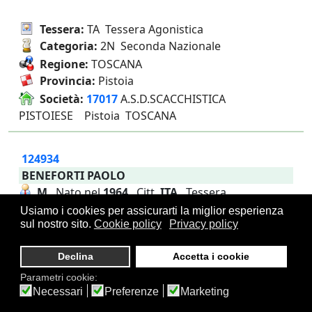
Tessera:
TA Tessera Agonistica
Categoria:
2N Seconda Nazionale
Regione:
TOSCANA
Provincia:
Pistoia
Società:
17017
A.S.D.SCACCHISTICA
PISTOIESE Pistoia TOSCANA
124934
BENEFORTI PAOLO
M
Nato nel
1964
Citt.
ITA
Tessera
n.
14140/2025
Usiamo i cookies per assicurarti la miglior esperienza
sul nostro sito.
Cookie policy
Privacy policy
Tessera:
TA Tessera Agonistica
Declina
Accetta i cookie
Categoria:
NC Non Classificato
Regione:
TOSCANA
Parametri cookie:
Necessari
Preferenze
Marketing
Provincia:
Pistoia