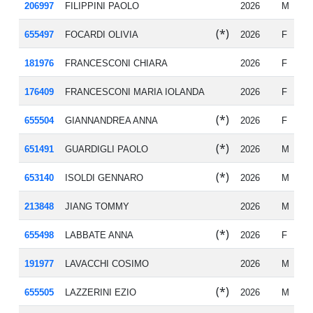
206997
FILIPPINI PAOLO
2026
M
19
(*)
655497
FOCARDI OLIVIA
2026
F
20
181976
FRANCESCONI CHIARA
2026
F
20
176409
FRANCESCONI MARIA IOLANDA
2026
F
20
(*)
655504
GIANNANDREA ANNA
2026
F
19
(*)
651491
GUARDIGLI PAOLO
2026
M
20
(*)
653140
ISOLDI GENNARO
2026
M
19
213848
JIANG TOMMY
2026
M
20
(*)
655498
LABBATE ANNA
2026
F
20
191977
LAVACCHI COSIMO
2026
M
19
(*)
655505
LAZZERINI EZIO
2026
M
19