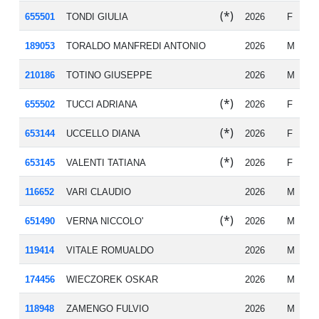
(*)
655501
TONDI GIULIA
2026
F
20
189053
TORALDO MANFREDI ANTONIO
2026
M
19
210186
TOTINO GIUSEPPE
2026
M
19
(*)
655502
TUCCI ADRIANA
2026
F
20
(*)
653144
UCCELLO DIANA
2026
F
20
(*)
653145
VALENTI TATIANA
2026
F
19
116652
VARI CLAUDIO
2026
M
19
(*)
651490
VERNA NICCOLO'
2026
M
20
119414
VITALE ROMUALDO
2026
M
19
174456
WIECZOREK OSKAR
2026
M
19
118948
ZAMENGO FULVIO
2026
M
19