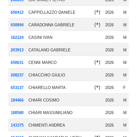
(*)
650412
CAPPELLAZZO DANIELE
2026
M
19
(*)
650894
CARADONNA GABRIELE
2026
M
20
162124
CASINI IVAN
2026
M
19
203913
CATALANO GABRIELE
2026
M
20
(*)
650631
CENNI MARCO
2026
M
19
208237
CHIACCHIO GIULIO
2026
M
19
(*)
653137
CHIARELLO MARTA
2026
F
19
184466
CHIARI COSIMO
2026
M
20
188580
CHIARI MASSIMILIANO
2026
M
19
143375
CHIMENTI ANDREA
2026
M
19