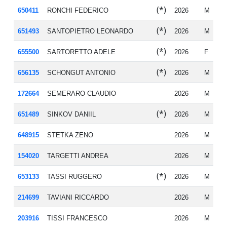
(*)
650411
RONCHI FEDERICO
2026
M
20
(*)
651493
SANTOPIETRO LEONARDO
2026
M
19
(*)
655500
SARTORETTO ADELE
2026
F
20
(*)
656135
SCHONGUT ANTONIO
2026
M
20
172664
SEMERARO CLAUDIO
2026
M
19
(*)
651489
SINKOV DANIIL
2026
M
20
648915
STETKA ZENO
2026
M
20
154020
TARGETTI ANDREA
2026
M
20
(*)
653133
TASSI RUGGERO
2026
M
20
214699
TAVIANI RICCARDO
2026
M
20
203916
TISSI FRANCESCO
2026
M
20