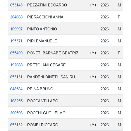
(*)
653143
PEZZATINI EDOARDO
2026
M
19
204668
PIERACCIONI ANNA
2026
F
19
109997
PINTO ANTONIO
2026
M
19
195371
PIRI EMANUELE
2026
M
20
(*)
655499
PONETI BARNABE BEATRIZ
2026
F
20
192088
PRETOLANI CESARE
2026
M
19
(*)
653131
RANDENI DINETH SANIRU
2026
M
20
648584
REINA BRUNO
2026
M
19
168255
ROCCANTI LAPO
2026
M
20
200596
ROCCHI GUGLIELMO
2026
M
20
(*)
653132
ROMEI RICCARO
2026
M
20