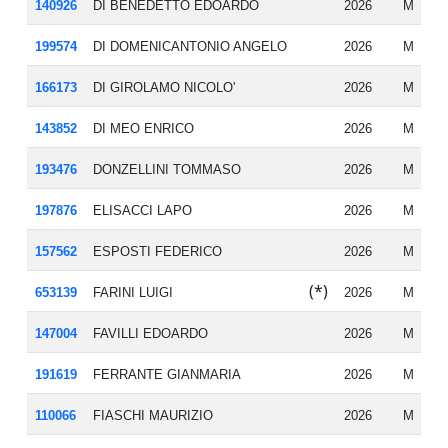
140926
DI BENEDETTO EDOARDO
2026
M
20
199574
DI DOMENICANTONIO ANGELO
2026
M
20
166173
DI GIROLAMO NICOLO'
2026
M
19
143852
DI MEO ENRICO
2026
M
19
193476
DONZELLINI TOMMASO
2026
M
19
197876
ELISACCI LAPO
2026
M
19
157562
ESPOSTI FEDERICO
2026
M
20
(*)
653139
FARINI LUIGI
2026
M
19
147004
FAVILLI EDOARDO
2026
M
19
191619
FERRANTE GIANMARIA
2026
M
20
110066
FIASCHI MAURIZIO
2026
M
19