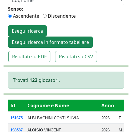
Senso:
Ascendente
Discendente
Esegui ricerca
Esegui ricerca in formato tabellare
Risultati su PDF
Risultati su CSV
Trovati
123
giocatori.
Id
Cognome e Nome
Anno
Na
151675
ALBI BACHINI CONTI SILVIA
2026
F
20
198587
ALOISIO VINCENT
2026
M
20