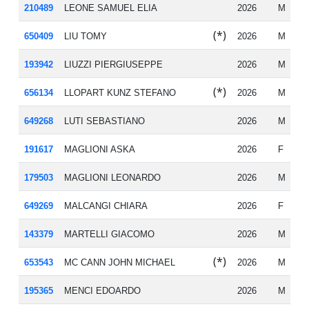
210489
LEONE SAMUEL ELIA
2026
M
20
(*)
650409
LIU TOMY
2026
M
20
193942
LIUZZI PIERGIUSEPPE
2026
M
19
(*)
656134
LLOPART KUNZ STEFANO
2026
M
20
649268
LUTI SEBASTIANO
2026
M
20
191617
MAGLIONI ASKA
2026
F
20
179503
MAGLIONI LEONARDO
2026
M
20
649269
MALCANGI CHIARA
2026
F
20
143379
MARTELLI GIACOMO
2026
M
19
(*)
653543
MC CANN JOHN MICHAEL
2026
M
19
195365
MENCI EDOARDO
2026
M
20