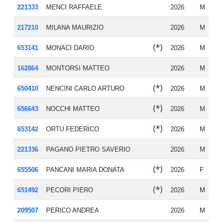
221333
MENCI RAFFAELE
2026
M
19
217210
MILANA MAURIZIO
2026
M
19
(*)
653141
MONACI DARIO
2026
M
19
162864
MONTORSI MATTEO
2026
M
20
(*)
650410
NENCINI CARLO ARTURO
2026
M
20
(*)
656643
NOCCHI MATTEO
2026
M
20
(*)
653142
ORTU FEDERICO
2026
M
19
221336
PAGANO PIETRO SAVERIO
2026
M
20
(*)
655506
PANCANI MARIA DONATA
2026
F
19
(*)
651492
PECORI PIERO
2026
M
19
209507
PERICO ANDREA
2026
M
19