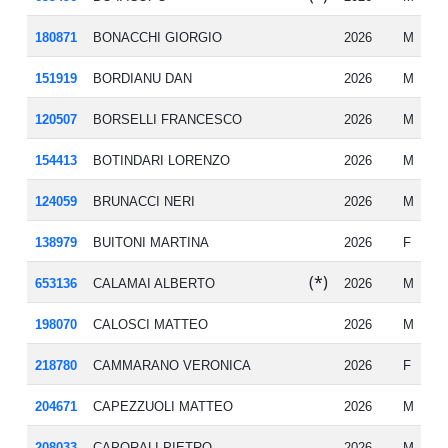
180871
BONACCHI GIORGIO
2026
M
20
151919
BORDIANU DAN
2026
M
19
120507
BORSELLI FRANCESCO
2026
M
19
154413
BOTINDARI LORENZO
2026
M
20
124059
BRUNACCI NERI
2026
M
19
138979
BUITONI MARTINA
2026
F
19
(*)
653136
CALAMAI ALBERTO
2026
M
19
198070
CALOSCI MATTEO
2026
M
19
218780
CAMMARANO VERONICA
2026
F
20
204671
CAPEZZUOLI MATTEO
2026
M
19
208033
CAPORALI PIETRO
2026
M
20