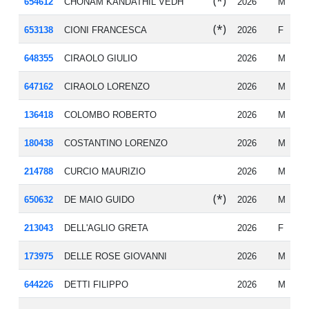
(*)
654612
CHONAM KANDATHIL VEDH
2026
M
20
(*)
653138
CIONI FRANCESCA
2026
F
19
648355
CIRAOLO GIULIO
2026
M
19
647162
CIRAOLO LORENZO
2026
M
20
136418
COLOMBO ROBERTO
2026
M
20
180438
COSTANTINO LORENZO
2026
M
20
214788
CURCIO MAURIZIO
2026
M
19
(*)
650632
DE MAIO GUIDO
2026
M
19
213043
DELL'AGLIO GRETA
2026
F
20
173975
DELLE ROSE GIOVANNI
2026
M
20
644226
DETTI FILIPPO
2026
M
20