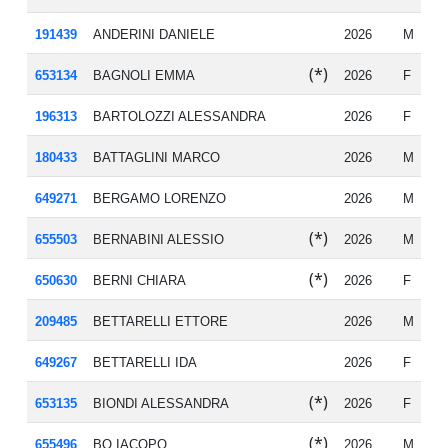
191439
ANDERINI DANIELE
2026
M
19
(*)
653134
BAGNOLI EMMA
2026
F
20
196313
BARTOLOZZI ALESSANDRA
2026
F
19
180433
BATTAGLINI MARCO
2026
M
20
649271
BERGAMO LORENZO
2026
M
20
(*)
655503
BERNABINI ALESSIO
2026
M
20
(*)
650630
BERNI CHIARA
2026
F
19
209485
BETTARELLI ETTORE
2026
M
20
649267
BETTARELLI IDA
2026
F
20
(*)
653135
BIONDI ALESSANDRA
2026
F
19
(*)
655496
BO IACOPO
2026
M
20