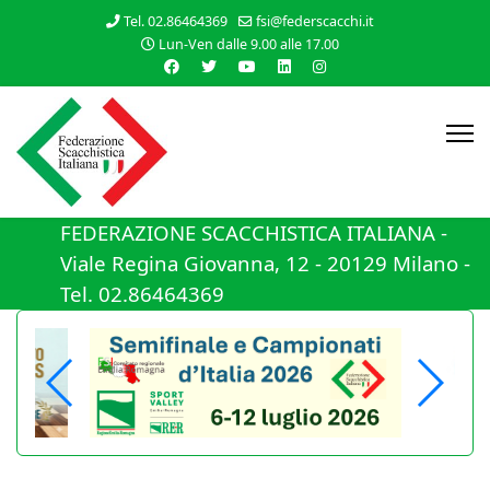
Tel. 02.86464369
fsi@federscacchi.it
Lun-Ven dalle 9.00 alle 17.00
FEDERAZIONE SCACCHISTICA ITALIANA -
Viale Regina Giovanna, 12 - 20129 Milano -
Tel. 02.86464369