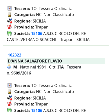
Tessera:
TO Tessera Ordinaria
Categoria:
NC Non Classificato
Regione:
SICILIA
Provincia:
Trapani
Società:
15106
A.S.D. CIRCOLO DEL RE
CASTELVETRANO SCACCHI Trapani SICILIA
162322
D'ANNA SALVATORE FLAVIO
M
Nato nel
1981
Citt.
ITA
Tessera
n.
9609/2016
Tessera:
TO Tessera Ordinaria
Categoria:
NC Non Classificato
Regione:
SICILIA
Provincia:
Trapani
Società:
15106
A.S.D. CIRCOLO DEL RE