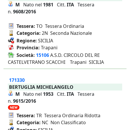
M
Nato nel
1981
Citt.
ITA
Tessera
n.
9608/2016
Tessera:
TO Tessera Ordinaria
Categoria:
2N Seconda Nazionale
Regione:
SICILIA
Provincia:
Trapani
Società:
15106
A.S.D. CIRCOLO DEL RE
CASTELVETRANO SCACCHI Trapani SICILIA
171330
BERTUGLIA MICHELANGELO
M
Nato nel
1953
Citt.
ITA
Tessera
n.
9615/2016
Tessera:
TR Tessera Ordinaria Ridotta
Categoria:
NC Non Classificato