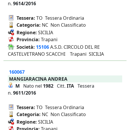
n.
9614/2016
Tessera:
TO Tessera Ordinaria
Categoria:
NC Non Classificato
Regione:
SICILIA
Provincia:
Trapani
Società:
15106
A.S.D. CIRCOLO DEL RE
CASTELVETRANO SCACCHI Trapani SICILIA
160067
MANGIARACINA ANDREA
M
Nato nel
1982
Citt.
ITA
Tessera
n.
9611/2016
Tessera:
TO Tessera Ordinaria
Categoria:
NC Non Classificato
Regione:
SICILIA
Provincia:
Trapani