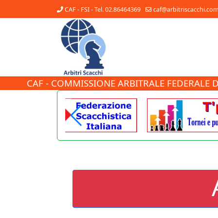
CAF - FSI - Tel. 02.86464369
caf@arbitriscacchi.co
CAF - COMMISSIONE ARBITRALE FEDERALE D