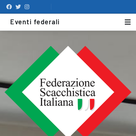
C'è tempo fino al 25 giugno
Eventi federali
per iscriversi senza pagare
20 euro di aggravio
17
Si avvicina a larghi passi
JUN
l'appuntamento con le Semifinali dei
Campionati italiani e con i...
Semifinali Campionato
italiano: chiesto un
contributo alla Regione
07
Emilia-Romagna
MAY
Si svolgeranno a Imola, all'Hotel
Donatello, le Semifinali del Campionato
italiano 2026 e i...