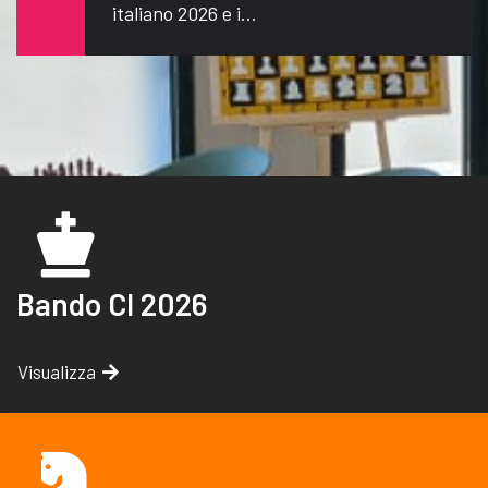
italiano 2026 e i...
C'è tempo fino al 25 giugno
per iscriversi senza pagare
20 euro di aggravio
17
Si avvicina a larghi passi
JUN
l'appuntamento con le Semifinali dei
Campionati italiani e con i...
Bando CI 2026
Semifinali Campionato
italiano: chiesto un
Visualizza
contributo alla Regione
07
Emilia-Romagna
MAY
Si svolgeranno a Imola, all'Hotel
Donatello, le Semifinali del Campionato