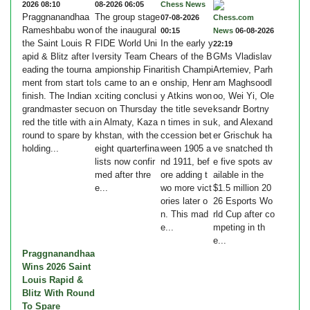
2026 08:10
08-2026 06:05
Chess News
Praggnanandhaa
The group stage
07-08-2026
Chess.com
Rameshbabu won
of the inaugural
00:15
News
06-08-2026
the Saint Louis R
FIDE World Uni
In the early y
22:19
apid & Blitz after l
versity Team Ch
ears of the B
GMs Vladislav
eading the tourna
ampionship Fina
ritish Champi
Artemiev, Parh
ment from start to
ls came to an e
onship, Henr
am Maghsoodl
finish. The Indian
xciting conclusi
y Atkins won
oo, Wei Yi, Ole
grandmaster secu
on on Thursday
the title seve
ksandr Bortny
red the title with a
in Almaty, Kaza
n times in su
k, and Alexand
round to spare by
khstan, with the
ccession bet
er Grischuk ha
holding...
eight quarterfina
ween 1905 a
ve snatched th
lists now confir
nd 1911, bef
e five spots av
med after thre
ore adding t
ailable in the
e...
wo more vict
$1.5 million 20
ories later o
26 Esports Wo
n. This mad
rld Cup after co
e...
mpeting in th
e...
Praggnanandhaa
Wins 2026 Saint
Louis Rapid &
Blitz With Round
To Spare