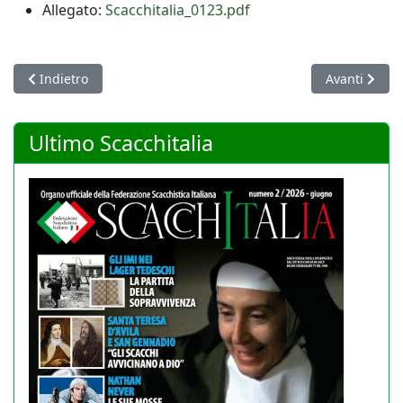
Allegato:
Scacchitalia_0123.pdf
Articolo precedente: Scacchitalia 2023/2 - Giugno
Articolo succ
Indietro
Avanti
Ultimo Scacchitalia