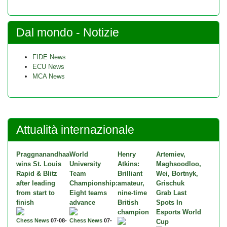
Dal mondo - Notizie
FIDE News
ECU News
MCA News
Attualità internazionale
Praggnanandhaa
World
Henry
Artemiev,
wins St. Louis
University
Atkins:
Maghsoodloo,
Rapid & Blitz
Team
Brilliant
Wei, Bortnyk,
after leading
Championship:
amateur,
Grischuk
from start to
Eight teams
nine-time
Grab Last
finish
advance
British
Spots In
champion
Esports World
Chess News
07-08-
Chess News
07-
Cup