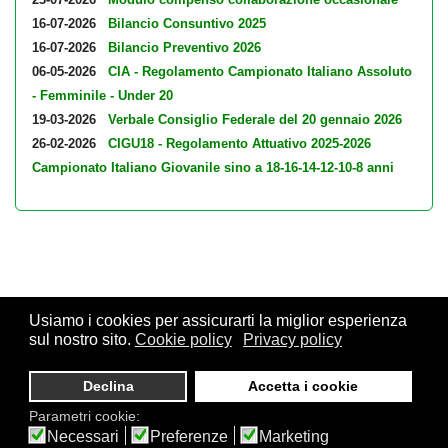
16-07-2026
Bilancio Consuntivo 2025
16-07-2026
Bilancio Preventivo 2026
06-05-2026
CIA - Regolamento Campionato Italiano Assoluto
- Femminile - Under 20
19-03-2026
Verbale Consiglio Federale del 20 gennaio 2026
26-02-2026
CIGU18 - Regolamento Attuativo 2025-2026
Campionato Italiano Giovanile sino a 18-16-14-12-10-8 anni
Usiamo i cookies per assicurarti la miglior esperienza
sul nostro sito.
Cookie policy
Privacy policy
© 2026 FSI - Federazione Scacchistica Italiana - V.le Regina
Giovanna, 12 - 20129 Milano - CF. 80105170155 - P. Iva
Declina
Accetta i cookie
10013490155 - Email fsi@federscacchi.it - Tel. 02.86464369 -
Parametri cookie:
Privacy
Necessari
Preferenze
Marketing