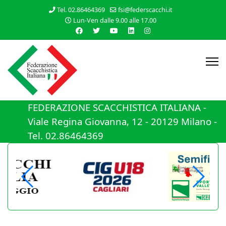
Tel. 02.86464369
fsi@federscacchi.it
Lun-Ven dalle 9.00 alle 17.00
FEDERAZIONE SCACCHISTICA ITALIANA -
Viale Regina Giovanna, 12 - 20129 Milano -
Tel. 02.86464369