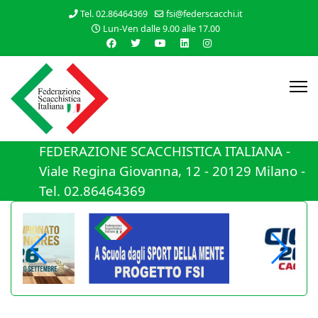
Tel. 02.86464369
fsi@federscacchi.it
Lun-Ven dalle 9.00 alle 17.00
FEDERAZIONE SCACCHISTICA ITALIANA -
Viale Regina Giovanna, 12 - 20129 Milano -
Tel. 02.86464369