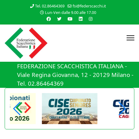
Tel. 02.86464369
fsi@federscacchi.it
Lun-Ven dalle 9.00 alle 17.00
FEDERAZIONE SCACCHISTICA ITALIANA -
Viale Regina Giovanna, 12 - 20129 Milano -
Tel. 02.86464369