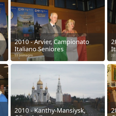
2010 - Arvier, Campionato
2
Italiano Seniores
I
53 Immagini
20 
2010 - Kanthy-Mansiysk,
2