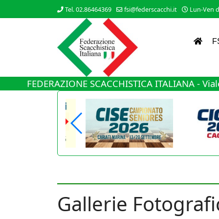
Tel. 02.86464369
fsi@federscacchi.it
Lun-Ven da
F
FEDERAZIONE SCACCHISTICA ITALIANA - Viale
Gallerie Fotografi