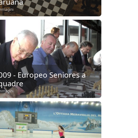
aruana
mmagini
009 - Europeo Seniores a
quadre
mmagini