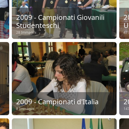
2009 - Campionati Giovanili
2
Studenteschi
U
28 Immagini
47 
2009 - Campionati d'Italia
2
8 Immagini
147