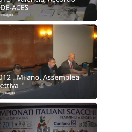
IDE-ACES
mmagini
012 - Milano, Assemblea
lettiva
Immagini