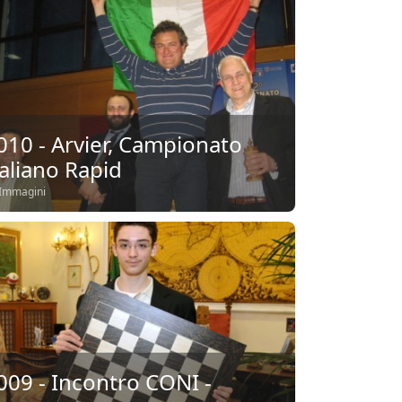
010 - Arvier, Campionato
taliano Rapid
Immagini
009 - Incontro CONI -