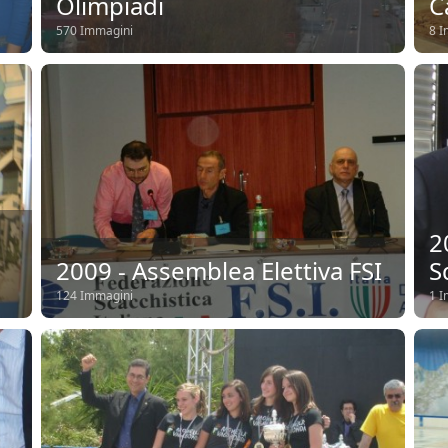
Olimpiadi
C
570 Immagini
8 I
2
2009 - Assemblea Elettiva FSI
S
124 Immagini
1 I