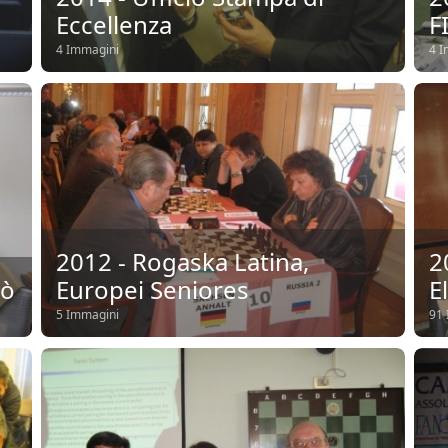
Eccellenza
F
4 Immagini
4 I
2012 - Rogaska Latina,
2
gò
Europei Seniores
E
5 Immagini
91 