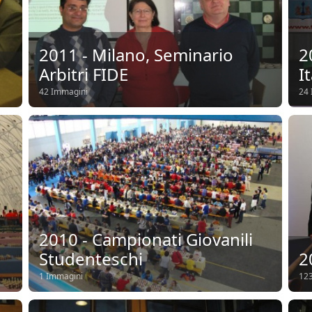
2011 - Milano, Seminario
2
Arbitri FIDE
I
42 Immagini
24 
2010 - Campionati Giovanili
Studenteschi
2
1 Immagini
123