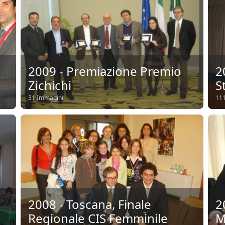
2009 - Premiazione Premio
2
Zichichi
S
31 Immagini
111
2008 - Toscana, Finale
2
Regionale CIS Femminile
M