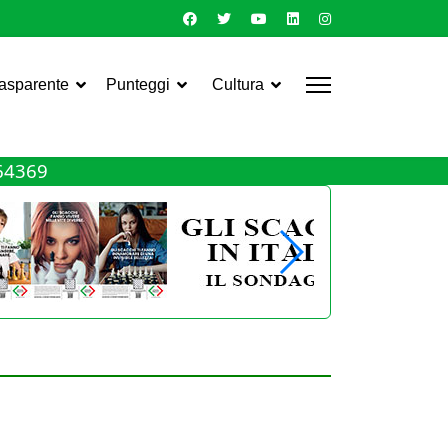
rasparente
Punteggi
Cultura
464369