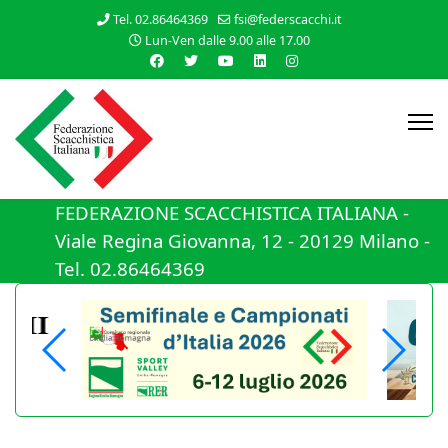
Tel. 02.86464369
fsi@federscacchi.it
Lun-Ven dalle 9.00 alle 17.00
FEDERAZIONE SCACCHISTICA ITALIANA -
Viale Regina Giovanna, 12 - 20129 Milano -
Tel. 02.86464369