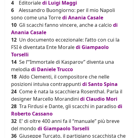
4
Editoriale
di Luigi Maggi
6
Alessandro Buongiorno: per il mio Napoli
sono come una Torre
di
Anania Casale
10
Gli scacchi fanno vincere, anche a calcio
di
A
n
ania Casale
12
Un documento eccezionale: l’atto con cui la
FSI è diventata Ente Morale
di
Giampaolo
Torselli
14
Se l’“Immortale di Kasparov” diventa una
melodia
di
Daniele Trucco
18
Aldo Clementi, il compositore che nelle
posizioni intuiva contrappunti
di
Santo Spina
24
Come è nata la scacchiera Rosenthal. Parla il
designer Marcello Morandini
di
Claudio Mori
28
Tra Firdusi e Dante, gli scacchi in paradiso
di
Roberto Cassano
32
E’ di oltre 400 anni fa il “manuale” più breve
del mondo
di
Giampaolo Torselli
36
Giuseppe Turcato, il partigiano scacchista che