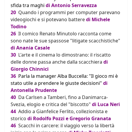
sfida tra maghi
di Antonio Serravezza
20
Quando i programmi per computer parevano
videogiochi e si potevano battere
di
Michele
Todino
26
Il comico Renato Minutolo racconta come
sono nate le sue spassose "litigate scacchistiche"
di
Anania Casale
30
L'arte e il cinema lo dimostrano: il riscatto
delle donne passa anche dalla scacchiera
di
Giorgio Chinnici
36
Parla la manager Alba Buccella: "Il gioco mi è
stato utile a prendere le giuste decisioni"
di
Antonella Prudente
40
Da Carlsen a Tamberi, fino a Danimarca-
Svezia, elogio e critica del "biscotto"
di
Luca Neri
44
Addio a Gianfelice Ferlito, collezionista e
storico
di Rodolfo Pozzi e Gregorio Granata
46
Scacchi in carcere: il viaggio verso la libertà