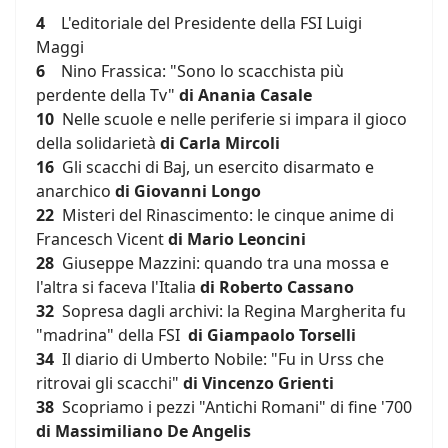
4
L'editoriale del Presidente della FSI Luigi
Maggi
6
Nino Frassica: "Sono lo scacchista più
perdente della Tv"
di
Anania Casale
10
Nelle scuole e nelle periferie si impara il gioco
della solidarietà
di Carla Mircoli
16
Gli scacchi di Baj, un esercito disarmato e
anarchico
di Giovanni Longo
22
Misteri del Rinascimento: le cinque anime di
Francesch Vicent
di
Mario Leoncini
28
Giuseppe Mazzini: quando tra una mossa e
l'altra si faceva l'Italia
di Roberto Cassano
32
Sopresa dagli archivi: la Regina Margherita fu
"madrina" della FSI
di Giampaolo Torselli
34
Il diario di Umberto Nobile: "Fu in Urss che
ritrovai gli scacchi"
di Vincenzo Grienti
38
Scopriamo i pezzi "Antichi Romani" di fine '700
di Massimiliano De Angelis