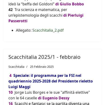
ideò la “beffa del Goldoni”
di
Giulio Bobbo
42
Tra scienza e matematica, per
un’epistemologia degli scacchi
di
Pierluigi
Passerotti
Allegato:
Scacchitalia_2.pdf
Scacchitalia 2025/1 - febbraio
Scacchitalia
25 Febbraio 2025
4
Speciale: il programma per la FSI nel
quadriennio 2025-2028 del Presidente rieletto
Luigi Maggi
10
Jorge Luis Borges e le sue "affinità elettive"
con le 64 caselle
di Eugenio Dessy
16
Scacchi e fantasy: se la partita diventa una