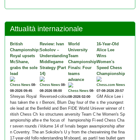
Attualità internazionale
British
Review: Ivan
World
16-Year-Old
Championship:
Sokolov –
University
Alice Lee
Royal upsets
Understanding
Team
Wins
McShane,
Middlegame
Championship
Women's
grabs the sole
Strategy (Part
Finals: Four
Speed Chess
lead
14)
teams
Championship
advance
Chess News
08-
Chess News
08-
Chess.com News
08-2026 09:45
08-2026 08:00
Chess News
08-
07-08-2026 20:57
Shreyas Royal
Reversed-colou
GM Alice Lee i
08-2026 02:00
has taken the s
r Benoni, Blum
Day four of the
s the youngest
ole lead at the B
enfeld and Ben
FIDE World Uni
ever winner of t
ritish Chess Ch
ko structures ar
versity Team C
he Women's Sp
ampionship afte
e the focus of
hampionship Fi
eed Chess Cha
r seven rounds i
Volume 14 of Iv
nals began awa
mpionship after
n Coventry. The
an Sokolov's U
y from the ches
winning the fina
17-year-old follo
nderstanding M
sboard, as parti
l two bullet gam