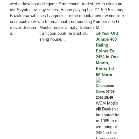
wed a draw agai
iddlegame Strat
cipants traded t
es to clinch an
nst Svyatoslav
egy series. Han
he playing hall f
11.5-9.5 victory
Bazakutsa with
nes Langrock,
or the mountain
over women's n
consecutive win
an International
s surrounding A
umber-one G
s over Bodhan
Master, editor a
lmaty. Before t
M...
a...
t a fiction publi
he start of...
14-Year-Old
shing house...
Jumps 469
Rating
Points To
2454 In One
Month,
Earns 1st
IM Norm
Chess.com
News
07-08-
2026 18:46
WCM Modip
alli Deekshit
ha soared fro
m 1985 to a l
ive rating of
2454 in four
European to