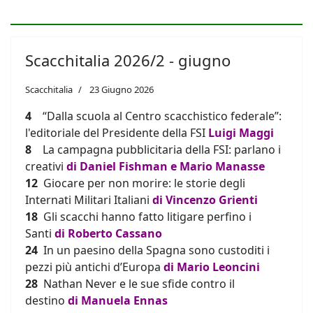
Scacchitalia 2026/2 - giugno
Scacchitalia
23 Giugno 2026
4
“Dalla scuola al Centro scacchistico federale”:
l'editoriale del Presidente della FSI
Luigi Maggi
8
La campagna pubblicitaria della FSI: parlano i
creativi
di Daniel Fishman e Mario Manasse
1
2
Giocare per non morire: le storie
degli
Internati Militari Italiani
di Vincenzo Grienti
1
8
Gli scacchi hanno fatto litigare perfino i
Santi
di Roberto Cassano
2
4
In un paesino della Spagna sono custoditi i
pezzi più antichi d’Europa
di Mario Leoncini
28
Nathan Never e le sue sfide contro il
destino
di Manuela Ennas