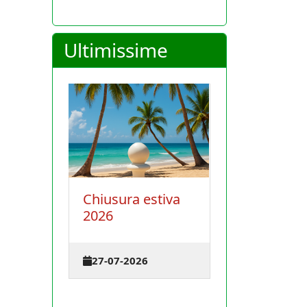
Ultimissime
Chiusura estiva
La Conferenza
2026
degli istruttori si
terrà il 30 agosto
2026 a Cagliari
27-07-2026
23-07-2026