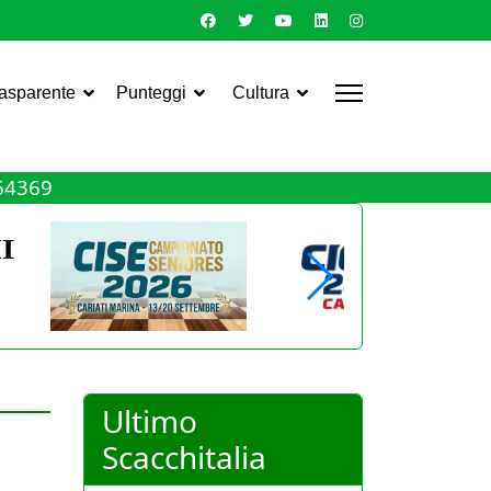
rasparente
Punteggi
Cultura
464369
Ultimo
Scacchitalia