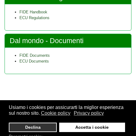
FIDE Handbook
ECU Regulations
Dal mondo - Documenti
FIDE Documents
ECU Documents
Usiamo i cookies per assicurarti la miglior esperienza
sul nostro sito.
Cookie policy
Privacy policy
© 2026 FSI - Federazione Scacchistica Italiana - V.le Regina
Giovanna, 12 - 20129 Milano - CF. 80105170155 - P. Iva
Declina
Accetta i cookie
10013490155 - Email fsi@federscacchi.it - Tel. 02.86464369 -