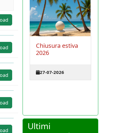
oad
Chiusura estiva
La Conferenza
oad
ei
2026
degli istruttori s
terrà il 30 agos
2026 a Cagliari
27-07-2026
oad
23-07-2026
oad
Ultimi
oad