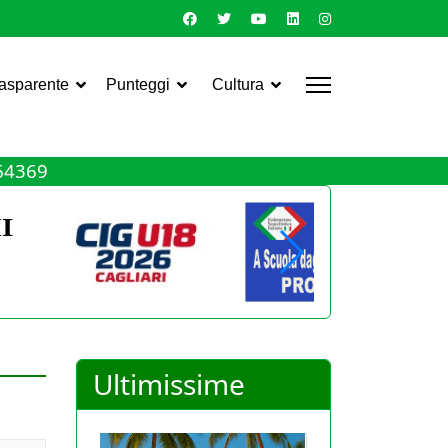
rasparente
Punteggi
Cultura
464369
Ultimissime