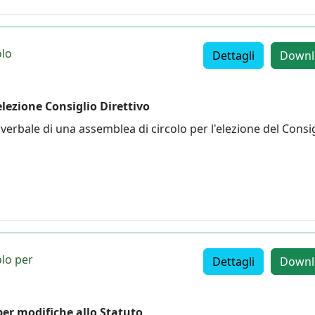
olo
Dettagli
Downl
elezione Consiglio Direttivo
erbale di una assemblea di circolo per l'elezione del Consi
olo per
Dettagli
Downl
per modifiche allo Statuto