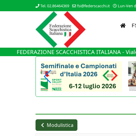
Tel. 02.86464369
fsi@federscacchi.it
Lun-Ven da
F
FEDERAZIONE SCACCHISTICA ITALIANA - Viale
Modulistica