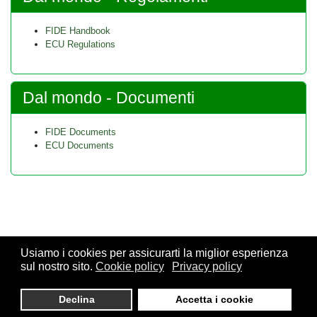
FIDE Handbook
ECU Regulations
Dal mondo - Documenti
FIDE Documents
ECU Documents
Usiamo i cookies per assicurarti la miglior esperienza
sul nostro sito.
Cookie policy
Privacy policy
© 2026 FSI - Federazione Scacchistica Italiana - V.le Regina
Giovanna, 12 - 20129 Milano - CF. 80105170155 - P. Iva
Declina
Accetta i cookie
10013490155 - Email fsi@federscacchi.it - Tel. 02.86464369 -