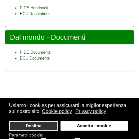
FIDE Handbook
ECU Regulations
Dal mondo - Documenti
FIDE Documents
ECU Documents
Usiamo i cookies per assicurarti la miglior esperienza
sul nostro sito.
Cookie policy
Privacy policy
© 2026 FSI - Federazione Scacchistica Italiana - V.le Regina
Giovanna, 12 - 20129 Milano - CF. 80105170155 - P. Iva
Declina
Accetta i cookie
10013490155 - Email fsi@federscacchi.it - Tel. 02.86464369 -
Parametri cookie:
Privacy