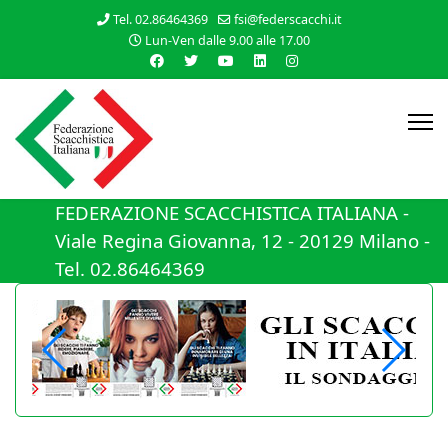
Tel. 02.86464369
fsi@federscacchi.it
Lun-Ven dalle 9.00 alle 17.00
FEDERAZIONE SCACCHISTICA ITALIANA -
Viale Regina Giovanna, 12 - 20129 Milano -
Tel. 02.86464369