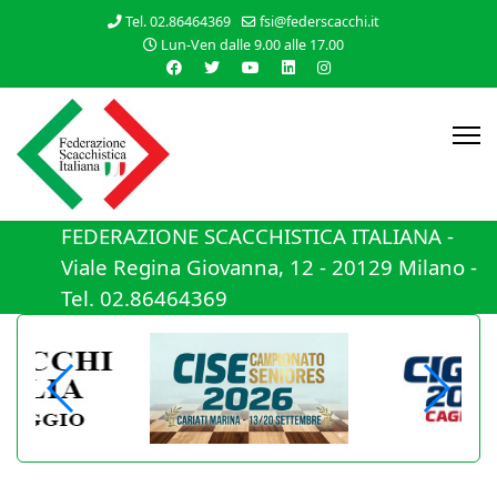
Tel. 02.86464369
fsi@federscacchi.it
Lun-Ven dalle 9.00 alle 17.00
FEDERAZIONE SCACCHISTICA ITALIANA -
Viale Regina Giovanna, 12 - 20129 Milano -
Tel. 02.86464369