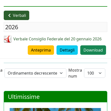
Verbali
2026
Verbale Consiglio Federale del 20 gennaio 2026
Anteprima
Dettagli
Download
na
Mostra
num
Ultimissime