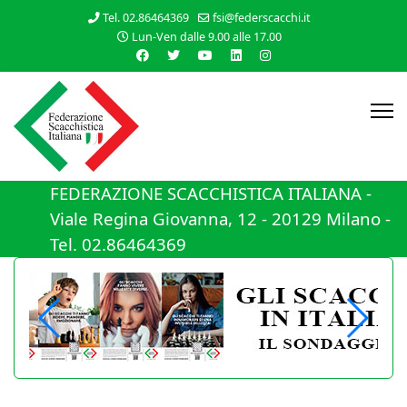
Tel. 02.86464369
fsi@federscacchi.it
Lun-Ven dalle 9.00 alle 17.00
FEDERAZIONE SCACCHISTICA ITALIANA -
Viale Regina Giovanna, 12 - 20129 Milano -
Tel. 02.86464369