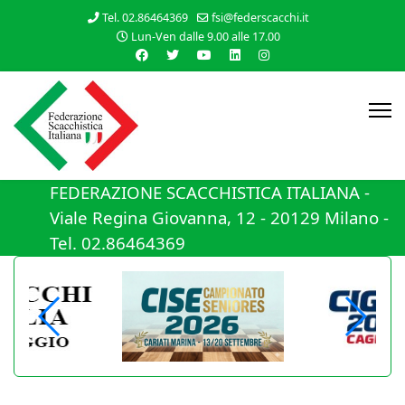
Tel. 02.86464369
fsi@federscacchi.it
Lun-Ven dalle 9.00 alle 17.00
FEDERAZIONE SCACCHISTICA ITALIANA -
Viale Regina Giovanna, 12 - 20129 Milano -
Tel. 02.86464369