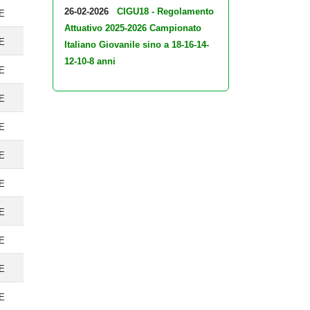
26-02-2026
CIGU18 - Regolamento
TE
Attuativo 2025-2026 Campionato
TE
Italiano Giovanile sino a 18-16-14-
12-10-8 anni
TE
TE
TE
TE
TE
TE
TE
TE
TE