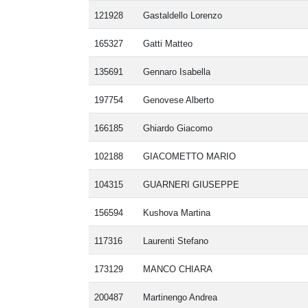
121928
Gastaldello Lorenzo
165327
Gatti Matteo
135691
Gennaro Isabella
197754
Genovese Alberto
166185
Ghiardo Giacomo
102188
GIACOMETTO MARIO
104315
GUARNERI GIUSEPPE
156594
Kushova Martina
117316
Laurenti Stefano
173129
MANCO CHIARA
200487
Martinengo Andrea