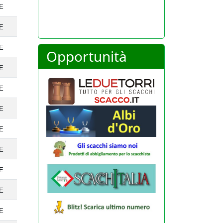
22-07-20
TE
TE
TE
Opportunità
TE
TE
TE
TE
TE
TE
TE
TE