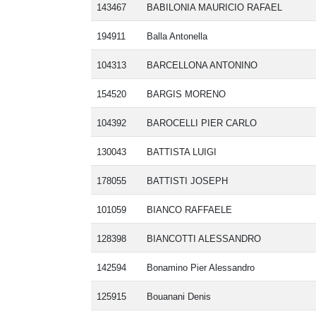
143467
BABILONIA MAURICIO RAFAEL
194911
Balla Antonella
104313
BARCELLONA ANTONINO
154520
BARGIS MORENO
104392
BAROCELLI PIER CARLO
130043
BATTISTA LUIGI
178055
BATTISTI JOSEPH
La Conf
101059
BIANCO RAFFAELE
degli ist
terrà il
128398
BIANCOTTI ALESSANDRO
2026 a C
142594
Bonamino Pier Alessandro
125915
Bouanani Denis
23-07-2