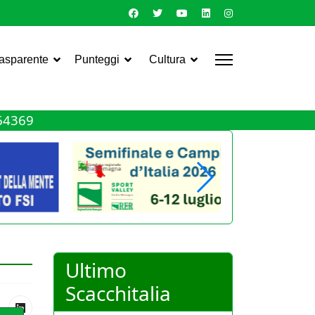
rasparente
Punteggi
Cultura
464369
Ultimo
Scacchitalia