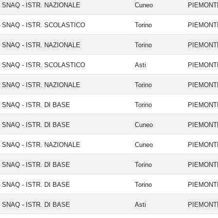
SNAQ - ISTR. NAZIONALE
Cuneo
PIEMON
SNAQ - ISTR. SCOLASTICO
Torino
PIEMON
SNAQ - ISTR. NAZIONALE
Torino
PIEMON
SNAQ - ISTR. SCOLASTICO
Asti
PIEMON
SNAQ - ISTR. NAZIONALE
Torino
PIEMON
SNAQ - ISTR. DI BASE
Torino
PIEMON
SNAQ - ISTR. DI BASE
Cuneo
PIEMON
erenza
A novembre a
Chiusura
SNAQ - ISTR. NAZIONALE
Cuneo
PIEMON
ruttori si
Creta gli Europei
2026
 30 agosto
juniores: la
SNAQ - ISTR. DI BASE
Torino
PIEMON
agliari
delegazione
27-07-20
SNAQ - ISTR. DI BASE
Torino
PIEMON
italiana
SNAQ - ISTR. DI BASE
Asti
PIEMON
026