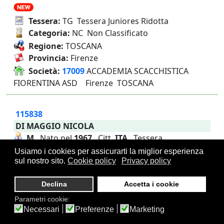
Tessera:
TG Tessera Juniores Ridotta
Categoria:
NC Non Classificato
Regione:
TOSCANA
Provincia:
Firenze
Società:
17009
ACCADEMIA SCACCHISTICA
FIORENTINA ASD Firenze TOSCANA
115838
DI MAGGIO NICOLA
M
Nato nel
1967
Citt.
ITA
Tessera
n.
3370/2025
Usiamo i cookies per assicurarti la miglior esperienza
sul nostro sito.
Cookie policy
Privacy policy
Tessera:
TA Tessera Agonistica
Declina
Accetta i cookie
Categoria:
2N Seconda Nazionale
Regione:
TOSCANA
Parametri cookie:
Necessari
Preferenze
Marketing
Provincia:
Firenze