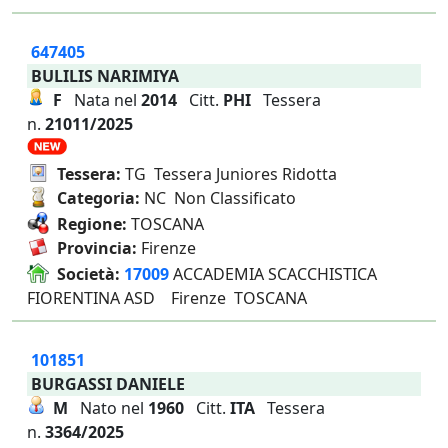
647405
BULILIS NARIMIYA
F
Nata nel
2014
Citt.
PHI
Tessera
n.
21011/2025
Tessera:
TG Tessera Juniores Ridotta
Categoria:
NC Non Classificato
Regione:
TOSCANA
Provincia:
Firenze
Società:
17009
ACCADEMIA SCACCHISTICA
FIORENTINA ASD Firenze TOSCANA
101851
BURGASSI DANIELE
M
Nato nel
1960
Citt.
ITA
Tessera
n.
3364/2025