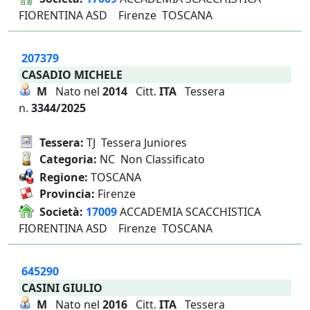
FIORENTINA ASD Firenze TOSCANA
207379
CASADIO MICHELE
M
Nato nel
2014
Citt.
ITA
Tessera
n.
3344/2025
Tessera:
TJ Tessera Juniores
Categoria:
NC Non Classificato
Regione:
TOSCANA
Provincia:
Firenze
Società:
17009
ACCADEMIA SCACCHISTICA
FIORENTINA ASD Firenze TOSCANA
645290
CASINI GIULIO
M
Nato nel
2016
Citt.
ITA
Tessera