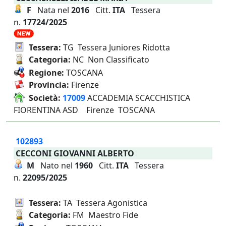
F
Nata nel
2016
Citt.
ITA
Tessera
n.
17724/2025
Tessera:
TG Tessera Juniores Ridotta
Categoria:
NC Non Classificato
Regione:
TOSCANA
Provincia:
Firenze
Società:
17009
ACCADEMIA SCACCHISTICA
FIORENTINA ASD Firenze TOSCANA
102893
CECCONI GIOVANNI ALBERTO
M
Nato nel
1960
Citt.
ITA
Tessera
n.
22095/2025
Tessera:
TA Tessera Agonistica
Categoria:
FM Maestro Fide