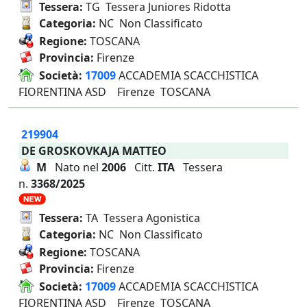
Tessera:
TG Tessera Juniores Ridotta
Categoria:
NC Non Classificato
Regione:
TOSCANA
Provincia:
Firenze
Società:
17009
ACCADEMIA SCACCHISTICA
FIORENTINA ASD Firenze TOSCANA
219904
DE GROSKOVKAJA MATTEO
M
Nato nel
2006
Citt.
ITA
Tessera
n.
3368/2025
Tessera:
TA Tessera Agonistica
Categoria:
NC Non Classificato
Regione:
TOSCANA
Provincia:
Firenze
Società:
17009
ACCADEMIA SCACCHISTICA
FIORENTINA ASD Firenze TOSCANA