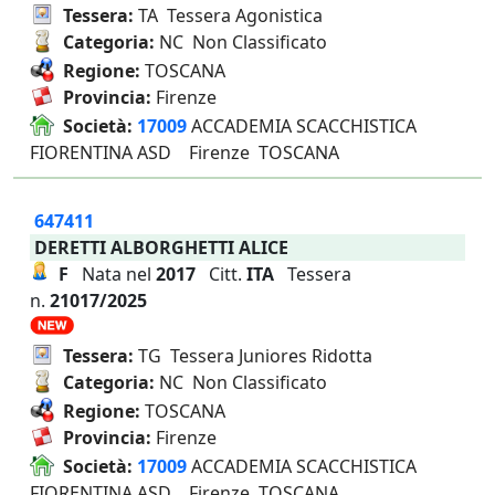
Tessera:
TA Tessera Agonistica
Categoria:
NC Non Classificato
Regione:
TOSCANA
Provincia:
Firenze
Società:
17009
ACCADEMIA SCACCHISTICA
FIORENTINA ASD Firenze TOSCANA
647411
DERETTI ALBORGHETTI ALICE
F
Nata nel
2017
Citt.
ITA
Tessera
n.
21017/2025
Tessera:
TG Tessera Juniores Ridotta
Categoria:
NC Non Classificato
Regione:
TOSCANA
Provincia:
Firenze
Società:
17009
ACCADEMIA SCACCHISTICA
FIORENTINA ASD Firenze TOSCANA