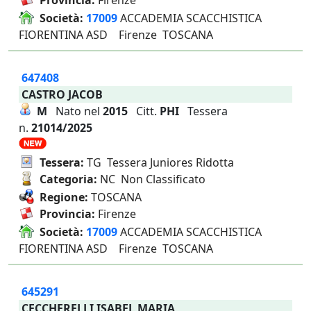
Provincia:
Firenze
Società:
17009
ACCADEMIA SCACCHISTICA
FIORENTINA ASD Firenze TOSCANA
647408
CASTRO JACOB
M
Nato nel
2015
Citt.
PHI
Tessera
n.
21014/2025
Tessera:
TG Tessera Juniores Ridotta
Categoria:
NC Non Classificato
Regione:
TOSCANA
Provincia:
Firenze
Società:
17009
ACCADEMIA SCACCHISTICA
FIORENTINA ASD Firenze TOSCANA
645291
CECCHERELLI ISABEL MARIA