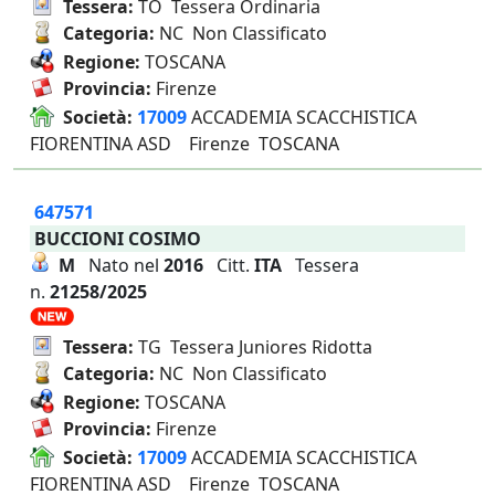
Tessera:
TO Tessera Ordinaria
Categoria:
NC Non Classificato
Regione:
TOSCANA
Provincia:
Firenze
Società:
17009
ACCADEMIA SCACCHISTICA
FIORENTINA ASD Firenze TOSCANA
647571
BUCCIONI COSIMO
M
Nato nel
2016
Citt.
ITA
Tessera
n.
21258/2025
Tessera:
TG Tessera Juniores Ridotta
Categoria:
NC Non Classificato
Regione:
TOSCANA
Provincia:
Firenze
Società:
17009
ACCADEMIA SCACCHISTICA
FIORENTINA ASD Firenze TOSCANA