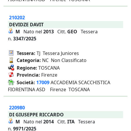
210202
DEVIDZE DAVIT
M
Nato nel
2013
Citt.
GEO
Tessera
n.
3347/2025
Tessera:
TJ Tessera Juniores
Categoria:
NC Non Classificato
Regione:
TOSCANA
Provincia:
Firenze
Società:
17009
ACCADEMIA SCACCHISTICA
FIORENTINA ASD Firenze TOSCANA
220980
DI GIUSEPPE RICCARDO
M
Nato nel
2014
Citt.
ITA
Tessera
n.
9971/2025