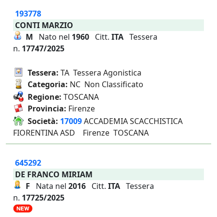
193778
CONTI MARZIO
M
Nato nel
1960
Citt.
ITA
Tessera
n.
17747/2025
Tessera:
TA Tessera Agonistica
Categoria:
NC Non Classificato
Regione:
TOSCANA
Provincia:
Firenze
Società:
17009
ACCADEMIA SCACCHISTICA
FIORENTINA ASD Firenze TOSCANA
645292
DE FRANCO MIRIAM
F
Nata nel
2016
Citt.
ITA
Tessera
n.
17725/2025