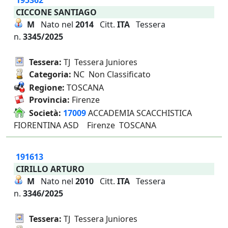
195362
CICCONE SANTIAGO
M
Nato nel
2014
Citt.
ITA
Tessera
n.
3345/2025
Tessera:
TJ Tessera Juniores
Categoria:
NC Non Classificato
Regione:
TOSCANA
Provincia:
Firenze
Società:
17009
ACCADEMIA SCACCHISTICA
FIORENTINA ASD Firenze TOSCANA
191613
CIRILLO ARTURO
M
Nato nel
2010
Citt.
ITA
Tessera
n.
3346/2025
Tessera:
TJ Tessera Juniores