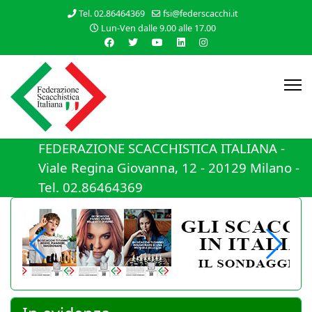
Tel. 02.86464369
fsi@federscacchi.it
Lun-Ven dalle 9.00 alle 17.00
FEDERAZIONE SCACCHISTICA ITALIANA -
Viale Regina Giovanna, 12 - 20129 Milano -
Tel. 02.86464369