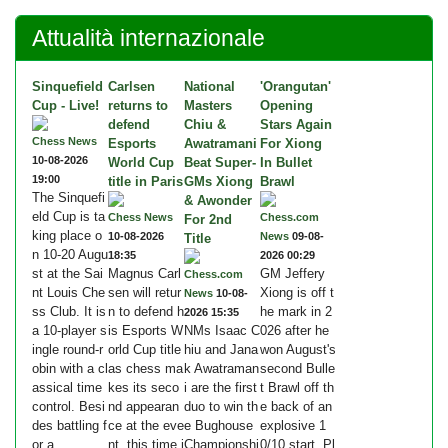
Attualità internazionale
Sinquefield
Carlsen
National
'Orangutan'
Cup - Live!
returns to
Masters
Opening
defend
Chiu &
Stars Again
Chess News
Esports
Awatramani
For Xiong
10-08-2026
World Cup
Beat Super-
In Bullet
19:00
title in Paris
GMs Xiong
Brawl
The Sinquefi
& Awonder
eld Cup is ta
Chess News
Chess.com
For 2nd
king place o
10-08-2026
News
09-08-
Title
n 10-20 Augu
18:35
2026 00:29
st at the Sai
Magnus Carl
GM Jeffery
Chess.com
nt Louis Che
sen will retur
Xiong is off t
News
10-08-
ss Club. It is
n to defend h
he mark in 2
2026 15:35
a 10-player s
is Esports W
NMs Isaac C
026 after he
ingle round-r
orld Cup title
hiu and Jana
won August's
obin with a cl
as chess ma
k Awatraman
second Bulle
assical time
kes its seco
i are the first
t Brawl off th
control. Besi
nd appearan
duo to win th
e back of an
des battling f
ce at the eve
e Bughouse
explosive 1
or a...
nt, this time i
Championshi
0/10 start. Pl