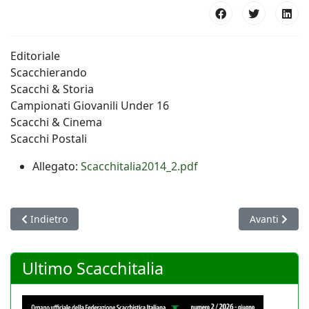
Editoriale
Scacchierando
Scacchi & Storia
Campionati Giovanili Under 16
Scacchi & Cinema
Scacchi Postali
Allegato:
Scacchitalia2014_2.pdf
Articolo precedente: Scacchitalia 2017/1 - Maggio
Articolo succ
Indietro
Avanti
Ultimo Scacchitalia