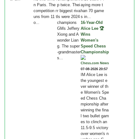
n Paris. The
p twice. Thei
aying more t
competition r
r biggest riva
han 70 game
uns from 11 t
ls were 2024
s in...
o...
champions
16-Year-Old
GMs Jeffery
Alice Lee 🏆
Xiong and A
Wins
wonder Lian
Women's
g. The super
Speed Chess
-grandmaster
Championship
s...
Chess.com News
07-08-2026 20:57
IM Alice Lee is
the youngest e
ver winner of th
e Women's Spe
ed Chess Cha
mpionship after
winning the fina
l two bullet gam
es to clinch an
11.5-9.5 victory
over women's n