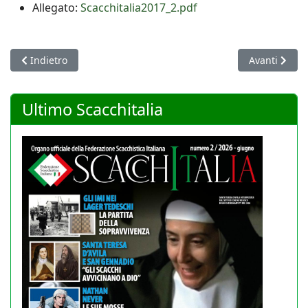
Allegato:
Scacchitalia2017_2.pdf
Articolo precedente: Scacchitalia 2018/1 - Marzo
Articolo succ
Indietro
Avanti
Ultimo Scacchitalia