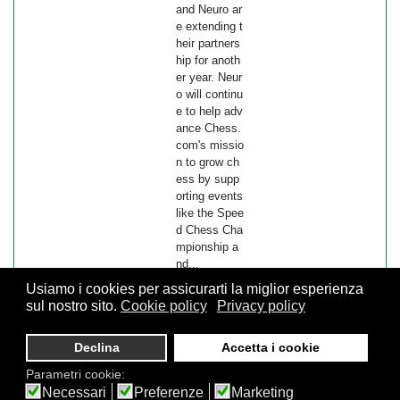
and Neuro ar
e extending t
heir partners
hip for anoth
er year. Neur
o will continu
e to help adv
ance Chess.
com's missio
n to grow ch
ess by supp
orting events
like the Spee
d Chess Cha
mpionship a
nd...
Usiamo i cookies per assicurarti la miglior esperienza
sul nostro sito.
Cookie policy
Privacy policy
© 2026 FSI - Federazione Scacchistica Italiana - V.le Regina
Declina
Accetta i cookie
Giovanna, 12 - 20129 Milano - CF. 80105170155 - P. Iva
10013490155 - Email fsi@federscacchi.it - Tel. 02.86464369 -
Parametri cookie:
Privacy
Necessari
Preferenze
Marketing