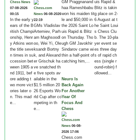
GM Praggnanand
uis Rapid &
Chess News
haa Rameshbabu
Blitz is takin
07-08-2026
Chess.com
won his maiden tit
g place on 2-
00:15
News
06-08-2026
In the early y
le and $50,000 in
6 August at t
22:19
ears of the B
GMs Vladislav
the 2026 Saint Lo
he Saint Loui
ritish Champi
Artemiev, Parh
uis Rapid & Blitz
s Chess Clu
onship, Henr
am Maghsoodl
on Thursday. Tho
b. The 10-pla
y Atkins won
oo, Wei Yi, Ole
ugh GM Javokhir
yer event se
the title seve
ksandr Bortny
Sindarov came wi
es three day
n times in su
k, and Alexand
thin a half-point of
s of rapid ch
ccession bet
er Grischuk ha
catching him,...
ess (single r
ween 1905 a
ve snatched th
ound-robin) f
nd 1911, bef
e five spots av
ollowed...
ore adding t
ailable in the
Neuro Is
wo more vict
$1.5 million 20
Back Again
ories later o
26 Esports Wo
For Another
n. This mad
rld Cup after co
Year Of
e...
mpeting in th
Focus And
e...
Chess
Chess.com
News
06-08-
2026 17:06
Chess.com