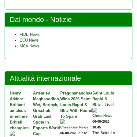
Dal mondo - Notizie
FIDE News
ECU News
MCA News
Attualità internazionale
Henry
Artemiev,
Praggnanandhaa
Saint Louis
Atkins:
Maghsoodloo,
Wins 2026 Saint
Rapid &
Brilliant
Wei, Bortnyk,
Louis Rapid &
Blitz - Live!
amateur,
Grischuk
Blitz With Round
Chess News
nine-time
Grab Last
To Spare
06-08-2026
British
Spots In
Chess.com News
18:45
champion
Esports World
The Saint Lo
06-08-2026 21:32
Cup