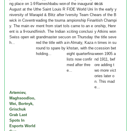
ng place on 1-9
Rameshbabu won
of the inaugural
00:15
August at the U
the Saint Louis R
FIDE World Uni
In the early y
niversity of War
apid & Blitz after l
versity Team Ch
ears of the B
wick in Coventr
eading the tourna
ampionship Fina
ritish Champi
y. The main ev
ment from start to
ls came to an e
onship, Henr
ent is a 9-round
finish. The Indian
xciting conclusi
y Atkins won
Swiss open wit
grandmaster secu
on on Thursday
the title seve
h...
red the title with a
in Almaty, Kaza
n times in su
round to spare by
khstan, with the
ccession bet
holding...
eight quarterfina
ween 1905 a
lists now confir
nd 1911, bef
med after thre
ore adding t
e...
wo more vict
ories later o
n. This mad
e...
Artemiev,
Maghsoodloo,
Wei, Bortnyk,
Grischuk
Grab Last
Spots In
Esports World