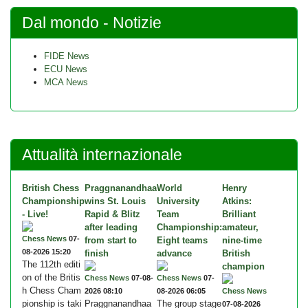
Dal mondo - Notizie
FIDE News
ECU News
MCA News
Attualità internazionale
British Chess
Praggnanandhaa
World
Henry
Championship
wins St. Louis
University
Atkins:
- Live!
Rapid & Blitz
Team
Brilliant
after leading
Championship:
amateur,
Chess News
07-
from start to
Eight teams
nine-time
08-2026 15:20
finish
advance
British
The 112th editi
champion
on of the Britis
Chess News
07-08-
Chess News
07-
h Chess Cham
2026 08:10
08-2026 06:05
Chess News
pionship is taki
Praggnanandhaa
The group stage
07-08-2026