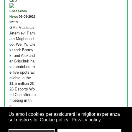
Cup
Chess.com
News
06-08-2026
22:19
GMs Vladislav
Artemiev, Parh
am Maghsoodl
oo, Wei Yi, Ole
ksandr Bortny
k, and Alexand
er Grischuk ha
ve snatched th
e five spots av
ailable in the
$1.5 million 20
26 Esports Wo
rld Cup after co
mpeting in th
e...
Usiamo i cookies per assicurarti la miglior esperienza
sul nostro sito.
Cookie policy
Privacy policy
© 2026 FSI - Federazione Scacchistica Italiana - V.le Regina