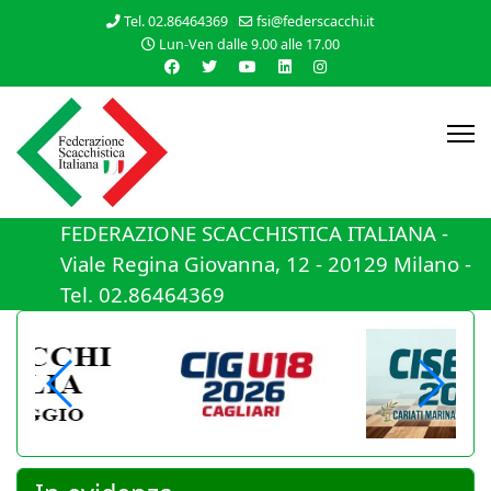
Tel. 02.86464369
fsi@federscacchi.it
Lun-Ven dalle 9.00 alle 17.00
FEDERAZIONE SCACCHISTICA ITALIANA -
Viale Regina Giovanna, 12 - 20129 Milano -
Tel. 02.86464369