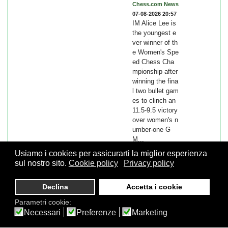
Chess.com News
07-08-2026 20:57
IM Alice Lee is
the youngest e
ver winner of th
e Women's Spe
ed Chess Cha
mpionship after
winning the fina
l two bullet gam
es to clinch an
11.5-9.5 victory
over women's n
umber-one G
M...
Usiamo i cookies per assicurarti la miglior esperienza
sul nostro sito.
Cookie policy
Privacy policy
© 2026 FSI - Federazione Scacchistica Italiana - V.le Regina
Declina
Accetta i cookie
Giovanna, 12 - 20129 Milano - CF. 80105170155 - P. Iva
10013490155 - Email fsi@federscacchi.it - Tel. 02.86464369 -
Parametri cookie:
Privacy
Necessari
Preferenze
Marketing