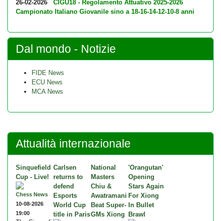
26-02-2026
CIGU18 - Regolamento Attuativo 2025-2026
Campionato Italiano Giovanile sino a 18-16-14-12-10-8 anni
Dal mondo - Notizie
FIDE News
ECU News
MCA News
Attualità internazionale
Sinquefield
Carlsen
National
'Orangutan'
Cup - Live!
returns to
Masters
Opening
defend
Chiu &
Stars Again
Chess News
Esports
Awatramani
For Xiong
10-08-2026
World Cup
Beat Super-
In Bullet
19:00
title in Paris
GMs Xiong
Brawl