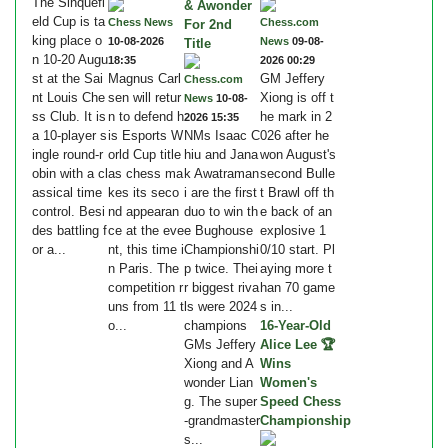
The Sinquefi
& Awonder
eld Cup is ta
Chess News
Chess.com
For 2nd
king place o
10-08-2026
News
09-08-
Title
n 10-20 Augu
18:35
2026 00:29
st at the Sai
Magnus Carl
GM Jeffery
Chess.com
nt Louis Che
sen will retur
Xiong is off t
News
10-08-
ss Club. It is
n to defend h
he mark in 2
2026 15:35
a 10-player s
is Esports W
NMs Isaac C
026 after he
ingle round-r
orld Cup title
hiu and Jana
won August's
obin with a cl
as chess ma
k Awatraman
second Bulle
assical time
kes its seco
i are the first
t Brawl off th
control. Besi
nd appearan
duo to win th
e back of an
des battling f
ce at the eve
e Bughouse
explosive 1
or a...
nt, this time i
Championshi
0/10 start. Pl
n Paris. The
p twice. Thei
aying more t
competition r
r biggest riva
han 70 game
uns from 11 t
ls were 2024
s in...
o...
champions
16-Year-Old
GMs Jeffery
Alice Lee 🏆
Xiong and A
Wins
wonder Lian
Women's
g. The super
Speed Chess
-grandmaster
Championship
s...