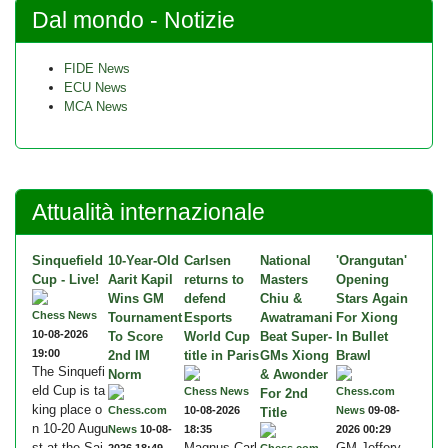
Dal mondo - Notizie
FIDE News
ECU News
MCA News
Attualità internazionale
Sinquefield
10-Year-Old
Carlsen
National
'Orangutan'
Cup - Live!
Aarit Kapil
returns to
Masters
Opening
Wins GM
defend
Chiu &
Stars Again
Chess News
Tournament
Esports
Awatramani
For Xiong
10-08-2026
To Score
World Cup
Beat Super-
In Bullet
19:00
2nd IM
title in Paris
GMs Xiong
Brawl
The Sinquefi
Norm
& Awonder
eld Cup is ta
Chess News
Chess.com
For 2nd
king place o
Chess.com
10-08-2026
News
09-08-
Title
n 10-20 Augu
News
10-08-
18:35
2026 00:29
st at the Sai
Magnus Carl
GM Jeffery