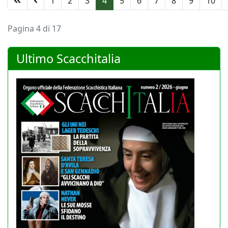
1
2
3
4
5
6
7
8
9
10
Pagina 4 di 17
Ultimo Scacchitalia