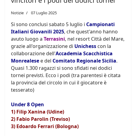
vincitori e i podi dei dodici tornei
Notizie
07 Luglio 2025
Si sono conclusi sabato 5 luglio i
Campionati
Italiani Giovanili 2025
, che quest'anno hanno
avuto luogo a
Terrasini
, nel resort Città del Mare,
grazie all'organizzazione di
Unichess
con la
collaborazione dell'
Accademia Scacchistica
Monrealese
e del
Comitato Regionale Sicilia
.
Quasi 1.300 ragazzi si sono sfidati nei dodici
tornei previsti. Ecco i podi (tra parentesi è citata
la provincia del circolo in cui il giocatore è
tesserato)
Under 8 Open
1) Filip Xanina (Udine)
2) Fabio Parolin (Treviso)
3) Edoardo Ferrari (Bologna)