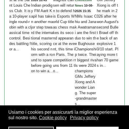
2026 18:49
Chess.com
nt Louis Che
Indian prodig
sen will retur
Xiong is off t
News
10-08-
ss Club. It is
y FM Aarit K
n to defend h
he mark in 2
2026 15:35
a 10-player s
apil has take
is Esports W
NMs Isaac C
026 after he
ingle round-r
n another ma
orld Cup title
hiu and Jana
won August's
obin with a cl
jor step towa
as chess ma
k Awatraman
second Bulle
assical time
rd the interna
kes its seco
i are the first
t Brawl off th
control. Besi
tional master
nd appearan
duo to win th
e back of an
des battling f
title, scoring
ce at the eve
e Bughouse
explosive 1
or a...
his second n
nt, this time i
Championshi
0/10 start. Pl
orm with a ro
n Paris. The
p twice. Thei
aying more t
und to spare
competition r
r biggest riva
han 70 game
before going
uns from 11 t
ls were 2024
s in...
on to win a...
o...
champions
GMs Jeffery
Xiong and A
wonder Lian
g. The super
-grandmaster
s...
Usiamo i cookies per assicurarti la miglior esperienza
sul nostro sito.
Cookie policy
Privacy policy
© 2026 FSI - Federazione Scacchistica Italiana - V.le Regina