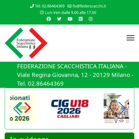
Tel. 02.86464369
fsi@federscacchi.it
Lun-Ven dalle 9.00 alle 17.00
FEDERAZIONE SCACCHISTICA ITALIANA -
Viale Regina Giovanna, 12 - 20129 Milano -
Tel. 02.86464369