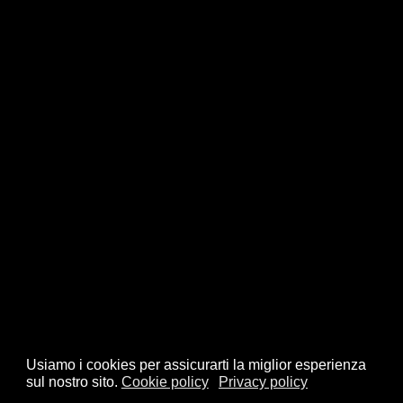
Usiamo i cookies per assicurarti la miglior esperienza
sul nostro sito.
Cookie policy
Privacy policy
© 2026 FSI - Federazione Scacchistica Italiana - V.le Regina