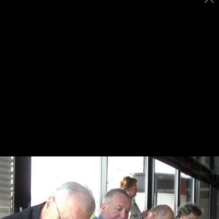
Tel. 02.86464369
fsi@federscacchi.it
Lun-Ven dalle 9.00 alle 17.00
FEDERAZIONE SCACCHISTICA ITALIANA -
Viale Regina Giovanna, 12 - 20129 Milano -
Tel. 02.86464369