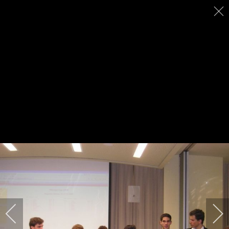
Tel. 02.86464369
fsi@federscacchi.it
Lun-Ven dalle 9.00 alle 17.00
FEDERAZIONE SCACCHISTICA ITALIANA -
Viale Regina Giovanna, 12 - 20129 Milano -
Tel. 02.86464369