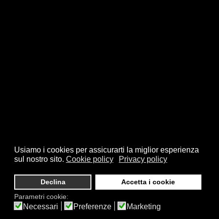
Usiamo i cookies per assicurarti la miglior esperienza
sul nostro sito.
Cookie policy
Privacy policy
© 2026 FSI - Federazione Scacchistica Italiana - V.le Regina
Giovanna, 12 - 20129 Milano - CF. 80105170155 - P. Iva
Declina
Accetta i cookie
10013490155 - Email fsi@federscacchi.it - Tel. 02.86464369 -
Parametri cookie:
Privacy
Necessari
Preferenze
Marketing