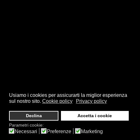
Usiamo i cookies per assicurarti la miglior esperienza
sul nostro sito.
Cookie policy
Privacy policy
© 2026 FSI - Federazione Scacchistica Italiana - V.le Regina
Giovanna, 12 - 20129 Milano - CF. 80105170155 - P. Iva
Declina
Accetta i cookie
10013490155 - Email fsi@federscacchi.it - Tel. 02.86464369 -
Parametri cookie:
Privacy
Necessari
Preferenze
Marketing