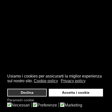
Usiamo i cookies per assicurarti la miglior esperienza
sul nostro sito.
Cookie policy
Privacy policy
© 2026 FSI - Federazione Scacchistica Italiana - V.le Regina
Giovanna, 12 - 20129 Milano - CF. 80105170155 - P. Iva
Declina
Accetta i cookie
10013490155 - Email fsi@federscacchi.it - Tel. 02.86464369 -
Parametri cookie:
Privacy
Necessari
Preferenze
Marketing