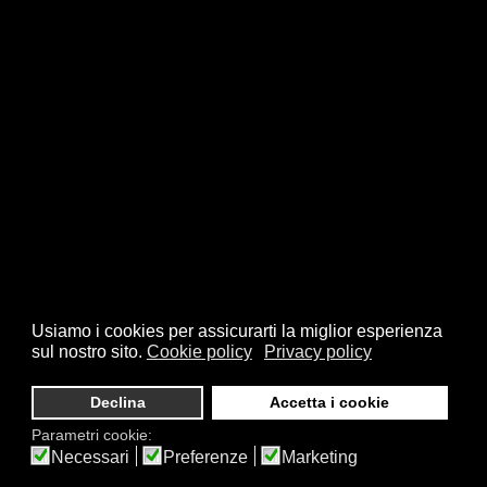
Usiamo i cookies per assicurarti la miglior esperienza
sul nostro sito.
Cookie policy
Privacy policy
© 2026 FSI - Federazione Scacchistica Italiana - V.le Regina
Giovanna, 12 - 20129 Milano - CF. 80105170155 - P. Iva
Declina
Accetta i cookie
10013490155 - Email fsi@federscacchi.it - Tel. 02.86464369 -
Parametri cookie:
Privacy
Necessari
Preferenze
Marketing