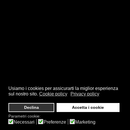
Usiamo i cookies per assicurarti la miglior esperienza
sul nostro sito.
Cookie policy
Privacy policy
© 2026 FSI - Federazione Scacchistica Italiana - V.le Regina
Giovanna, 12 - 20129 Milano - CF. 80105170155 - P. Iva
Declina
Accetta i cookie
10013490155 - Email fsi@federscacchi.it - Tel. 02.86464369 -
Parametri cookie:
Privacy
Necessari
Preferenze
Marketing