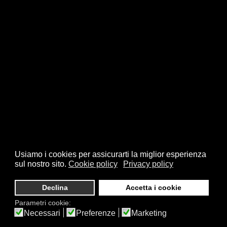
Usiamo i cookies per assicurarti la miglior esperienza
sul nostro sito.
Cookie policy
Privacy policy
© 2026 FSI - Federazione Scacchistica Italiana - V.le Regina
Giovanna, 12 - 20129 Milano - CF. 80105170155 - P. Iva
Declina
Accetta i cookie
10013490155 - Email fsi@federscacchi.it - Tel. 02.86464369 -
Parametri cookie:
Privacy
Necessari
Preferenze
Marketing