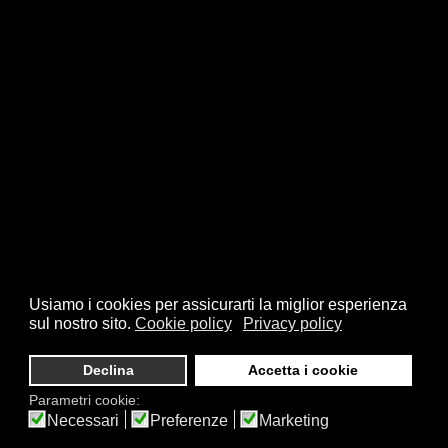
Usiamo i cookies per assicurarti la miglior esperienza
sul nostro sito.
Cookie policy
Privacy policy
© 2026 FSI - Federazione Scacchistica Italiana - V.le Regina
Giovanna, 12 - 20129 Milano - CF. 80105170155 - P. Iva
Declina
Accetta i cookie
10013490155 - Email fsi@federscacchi.it - Tel. 02.86464369 -
Parametri cookie:
Privacy
Necessari
Preferenze
Marketing