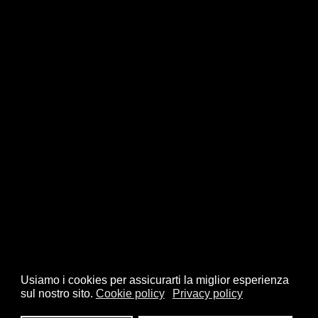
Usiamo i cookies per assicurarti la miglior esperienza
sul nostro sito.
Cookie policy
Privacy policy
© 2026 FSI - Federazione Scacchistica Italiana - V.le Regina