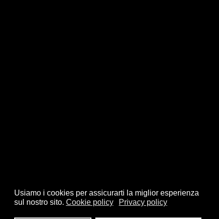
Usiamo i cookies per assicurarti la miglior esperienza
sul nostro sito.
Cookie policy
Privacy policy
© 2026 FSI - Federazione Scacchistica Italiana - V.le Regina