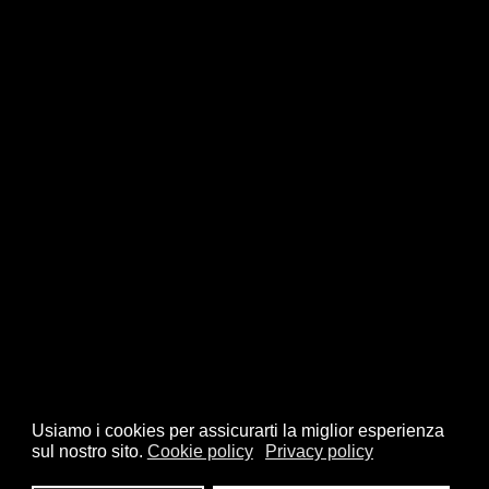
Usiamo i cookies per assicurarti la miglior esperienza
sul nostro sito.
Cookie policy
Privacy policy
© 2026 FSI - Federazione Scacchistica Italiana - V.le Regina