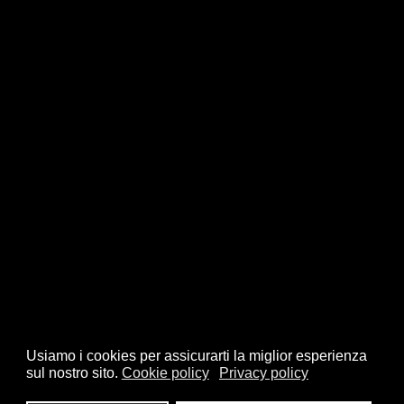
Usiamo i cookies per assicurarti la miglior esperienza
sul nostro sito.
Cookie policy
Privacy policy
© 2026 FSI - Federazione Scacchistica Italiana - V.le Regina