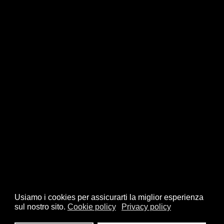
Usiamo i cookies per assicurarti la miglior esperienza
sul nostro sito.
Cookie policy
Privacy policy
© 2026 FSI - Federazione Scacchistica Italiana - V.le Regina