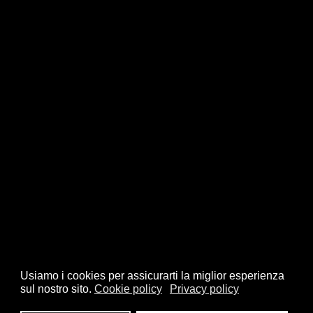
Usiamo i cookies per assicurarti la miglior esperienza
sul nostro sito.
Cookie policy
Privacy policy
© 2026 FSI - Federazione Scacchistica Italiana - V.le Regina