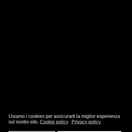
Usiamo i cookies per assicurarti la miglior esperienza
sul nostro sito.
Cookie policy
Privacy policy
© 2026 FSI - Federazione Scacchistica Italiana - V.le Regina