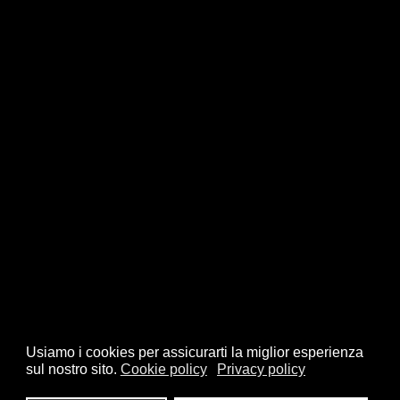
Usiamo i cookies per assicurarti la miglior esperienza
sul nostro sito.
Cookie policy
Privacy policy
© 2026 FSI - Federazione Scacchistica Italiana - V.le Regina